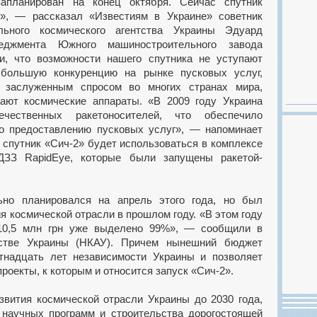
запланирован на конец октября. Сейчас спутник
», — рассказал «Известиям в Украине» советник
льного космического агентства Украины Эдуард
еджмента Южного машиностроительного завода
и, что возможности нашего спутника не уступают
большую конкуренцию на рынке пусковых услуг,
я заслуженным спросом во многих странах мира,
ают космические аппараты. «В 2009 году Украина
чественных ракетоносителей, что обеспечило
по предоставлению пусковых услуг», — напоминает
 спутник «Сич-2» будет использоваться в комплексе
ДЗЗ RapidEye, которые были запущены ракетой-
льно планировался на апрель этого года, но был
я космической отрасли в прошлом году. «В этом году
10,5 млн грн уже выделено 99%», — сообщили в
тстве Украины (НКАУ). Причем нынешний бюджет
надцать лет независимости Украины и позволяет
оекты, к которым и относится запуск «Сич-2».
звития космической отрасли Украины до 2030 года,
 научных программ и строительства дорогостоящей