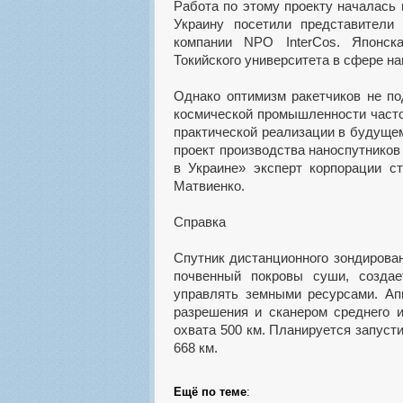
Работа по этому проекту началась 
Украину посетили представители
компании NPO InterCos. Японск
Токийского университета в сфере н
Однако оптимизм ракетчиков не по
космической промышленности часто
практической реализации в будуще
проект производства наноспутников
в Украине» эксперт корпорации ст
Матвиенко.
Справка
Спутник дистанционного зондирова
почвенный покровы суши, создае
управлять земными ресурсами. Ап
разрешения и сканером среднего 
охвата 500 км. Планируется запуст
668 км.
Ещё по теме
: