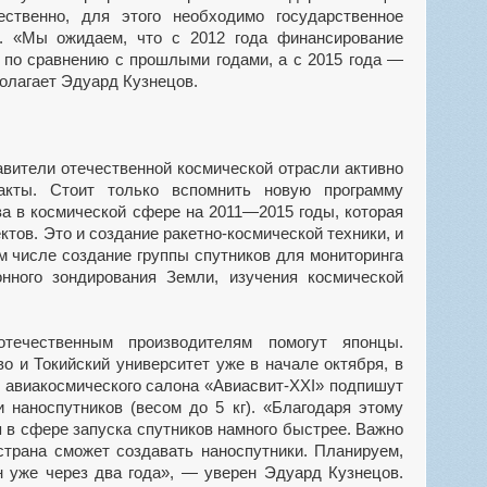
тественно, для этого необходимо государственное
. «Мы ожидаем, что с 2012 года финансирование
а по сравнению с прошлыми годами, а с 2015 года —
олагает Эдуард Кузнецов.
авители отечественной космической отрасли активно
акты. Стоит только вспомнить новую программу
ва в космической сфере на 2011—2015 годы, которая
тов. Это и создание ракетно-космической техники, и
м числе создание группы спутников для мониторинга
онного зондирования Земли, изучения космической
течественным производителям помогут японцы.
о и Токийский университет уже в начале октября, в
 авиакосмического салона «Авиасвит-ХХІ» подпишут
 наноспутников (весом до 5 кг). «Благодаря этому
 в сфере запуска спутников намного быстрее. Важно
 страна сможет создавать наноспутники. Планируем,
н уже через два года», — уверен Эдуард Кузнецов.