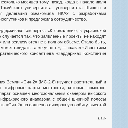
несколько месяцев тому назад, когда в начале июля
 Токийского университета, университета Шиншю и
ая делегация ознакомила НКАУ с разработками
аноспутников и предложила сотрудничество.
ддерживают эксперты. «К сожалению, в украинской
 случается так, что заявленные проекты не находят
м или реализуются не в полном объеме. Стало быть,
 может ожидать та же участь», — сказал «Известиям
ратегического консалтинга «Гардарика» Константин
ния Земли «Сич-2» (МС-2-8) изучает растительный и
т цифровые карты местности, которые помогают
парат оснащен многозональным сканером высокого
инфракрасного диапазона с общей шириной полосы
ить «Сич-2» на солнечно-синхронную орбиту высотой
Daily