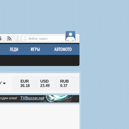
Войти, через:
EUR
USD
RUB
У
26.18
23.49
0.37
TVBuzzer.net
 один клик!