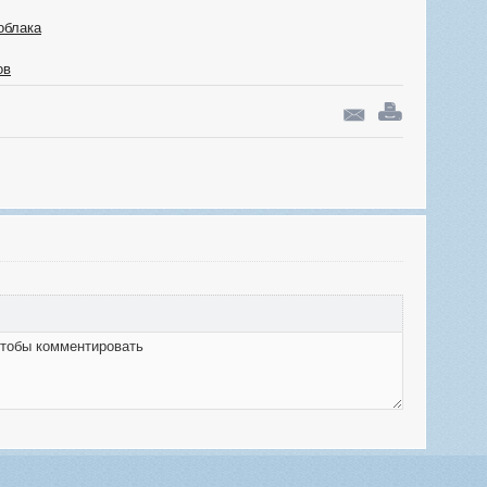
облака
ов