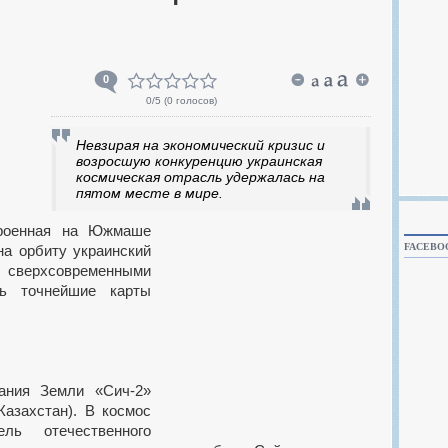
0
0
/5 (
0 голосов
)
Невзирая на экономический кризис и
возросшую конкуренцию украинская
космическая отрасль удержалась на
пятом месте в мире.
FACEBO
на орбиту украинский
сверхсовременными
ть точнейшие карты
вания Земли «Сич-2»
Казахстан). В космос
ель отечественного