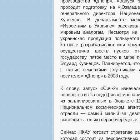
производства «Днепр». «Запуск 
проходит подготовку на «Южмаше
генерального директора Национа
Кузнецов. В департаменте мен
«Известиям в Украине» рассказал
мировым аналогам. Несмотря на 
украинская продукция пользуетс
которые разрабатывают или покуп
осуществила шесть пусков оте
государству пятое место в мире 
Эдуард Кузнецов. Планируется, что
с пятью немецкими спутниками 
носителем «Днепр» в 2008 году.
К слову, запуск «Сич-2» изнача
перенесен из-за недофинансировани
из запланированных в бюджете 1
Национальном космическом аген
отрасли — самый малый за девят
выполнять только первоочередные пр
Сейчас НКАУ готовит стратегию ра
которая состоит из перспективных