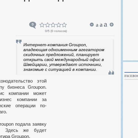
0
0
/5 (
0 голосов
)
Интернет-компания Groupon,
владеющая одноименным агегатором
скидочных предложений, планирует
открыть свой международный офис в
Швейцарии, утверждают источники,
знакомые с ситуацией в компании.
FACEBO
пу бизнеса Groupon.
ис компании может
изнес компании за
нские операции по-
аго.
roupon подала заявку
. Здесь же будет
ртира Groupon.