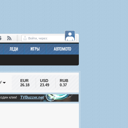
Войти, через:
EUR
USD
RUB
У
26.18
23.49
0.37
TVBuzzer.net
 один клик!