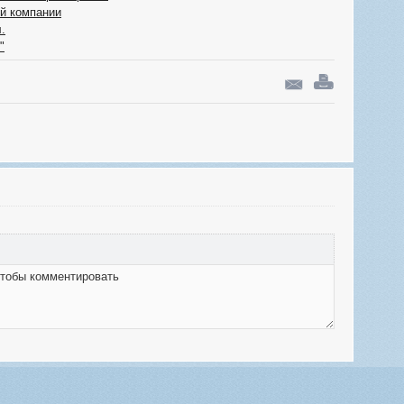
ий компании
.
"