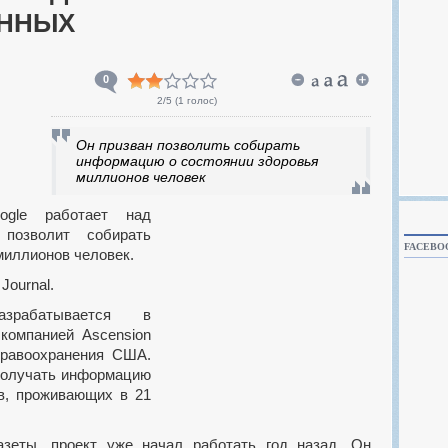
АННЫХ
0
2
/5 (
1 голос
)
Он призван позволить собирать
информацию о состоянии здоровья
миллионов человек
 позволит собирать
FACEBO
миллионов человек.
Journal.
компанией Ascension
дравоохранения США.
получать информацию
в, проживающих в 21