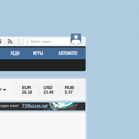
Войти, через:
EUR
USD
RUB
У
26.18
23.49
0.37
TVBuzzer.net
 один клик!