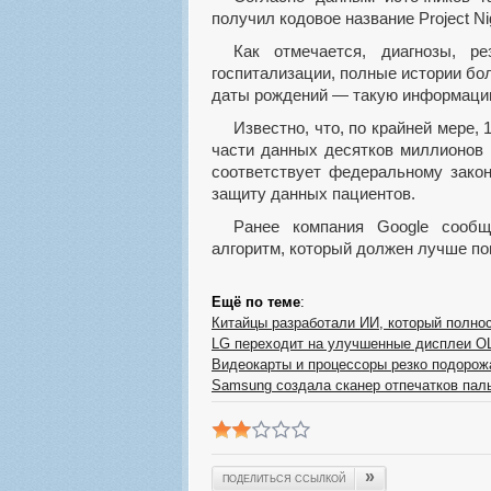
получил кодовое название Project Nig
Как отмечается, диагнозы, результаты лабораторных исследований, записи о
госпитализации, полные истории бо
даты рождений — такую информацию
Известно, что, по крайней мере, 150 сотрудников Google уже имеют доступ к большей
части данных десятков миллионов 
соответствует федеральному зако
защиту данных пациентов.
Ранее компания Google сообщила, что начала использовать новый поисковой
алгоритм, который должен лучше по
Ещё по теме
:
Китайцы разработали ИИ, который полно
LG переходит на улучшенные дисплеи 
Видеокарты и процессоры резко подорож
Samsung создала сканер отпечатков пал
»
ПОДЕЛИТЬСЯ ССЫЛКОЙ