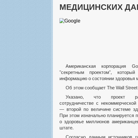
МЕДИЦИНСКИХ Д
Американская корпорация Google работает над
"секретным проектом", который
информацию о состоянии здоровья 
Об этом сообщает The Wall Street 
Указано, что проект разрабатывается в
сотрудничестве с некоммерческой 
— второй по величине системе з
При этом изначально планируется 
о здоровье миллионов американце
штате.
Согласно данным источников газеты, проект уже начал работать год назад. Он